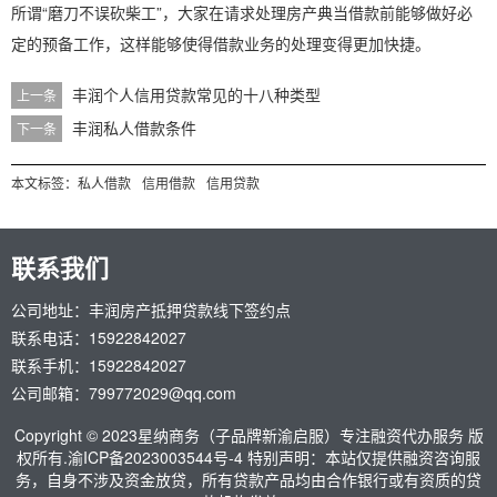
所谓“磨刀不误砍柴工”，大家在请求处理房产典当借款前能够做好必
定的预备工作，这样能够使得借款业务的处理变得更加快捷。
丰润个人信用贷款常见的十八种类型
上一条
丰润私人借款条件
下一条
本文标签：
私人借款
信用借款
信用贷款
联系我们
公司地址：丰润房产抵押贷款线下签约点
联系电话：15922842027
联系手机：15922842027
公司邮箱：799772029@qq.com
Copyright © 2023星纳商务（子品牌新渝启服）专注融资代办服务 版
权所有.
渝ICP备2023003544号-4
特别声明：本站仅提供融资咨询服
务，自身不涉及资金放贷，所有贷款产品均由合作银行或有资质的贷